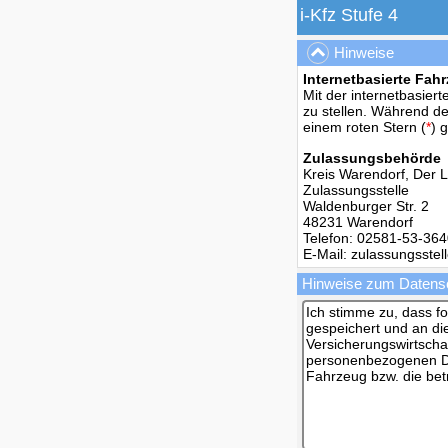
i-Kfz Stufe 4
i-Kfz Stufe 4
Hinweise
Internetbasierte Fa
Mit der internetbasier
zu stellen. Während de
einem roten Stern (
*
) 
Zulassungsbehörde
Kreis Warendorf, Der 
Zulassungsstelle
Waldenburger Str. 2
48231 Warendorf
Telefon: 02581-53-36
E-Mail: zulassungsste
Hinweise zum Datens
Ich stimme zu, dass f
gespeichert und an di
Versicherungswirtscha
personenbezogenen Da
Fahrzeug bzw. die bet