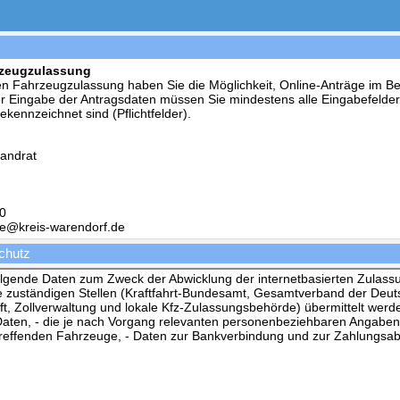
hrzeugzulassung
ten Fahrzeugzulassung haben Sie die Möglichkeit, Online-Anträge im B
r Eingabe der Antragsdaten müssen Sie mindestens alle Eingabefelder 
gekennzeichnet sind (Pflichtfelder).
Landrat
40
lle@kreis-warendorf.de
chutz
olgende Daten zum Zweck der Abwicklung der internetbasierten Zulas
e zuständigen Stellen (Kraftfahrt-Bundesamt, Gesamtverband der Deu
ft, Zollverwaltung und lokale Kfz-Zulassungsbehörde) übermittelt werd
ten, - die je nach Vorgang relevanten personenbeziehbaren Angaben 
reffenden Fahrzeuge, - Daten zur Bankverbindung und zur Zahlungsab