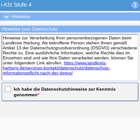
i-Kfz Stufe 4
i-Kfz Stufe 4
Hinweise
Internetbasierte Fahrzeugzulassung
Hinweise zum Datenschutz
Mit der internetbasierten Fahrzeugzulassung haben Sie die
Möglichkeit, Online-Anträge im Bereich Kfz-Zulassung zu stellen.
Hinweise zur Verarbeitung Ihrer personenbezogenen Daten beim
Während der Eingabe der Antragsdaten müssen Sie mindestens alle
Landkreis Harburg: Als betroffene Person stehen Ihnen gemäß
Eingabefelder ausfüllen, die mit einem roten Stern (
*
) gekennzeichnet
Artikel 13 der Datenschutzgrundverordnung (DSGVO) verschiedene
sind (Pflichtfelder).
Rechte zu. Eine ausführliche Information, welche Rechte dies im
Einzelnen sind und wie Ihre Daten verarbeitet werden, können Sie
Zulassungsbehörde
unter folgendem Link abrufen:
https://www.landkreis-
Landkreis Harburg
harburg.de/services-kontakt/datenschutz/datenschutz-
Zulassungsbehörde
informationspflicht-nach-der-dsgvo/
Schloßplatz 6
21423 Winsen (Luhe)
Telefon: 04171 693-840
Ich habe die Datenschutzhinweise zur Kenntnis
E-Mail: buergerservice@lkharburg.de
genommen
*